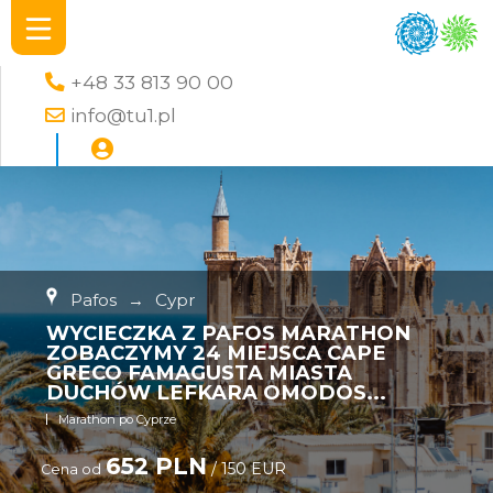
+48 33 813 90 00
info@tu1.pl
Pafos
→
Cypr
WYCIECZKA Z PAFOS MARATHON
ZOBACZYMY 24 MIEJSCA CAPE
GRECO FAMAGUSTA MIASTA
DUCHÓW LEFKARA OMODOS...
Marathon po Cyprze
652 PLN
/ 150 EUR
Cena od