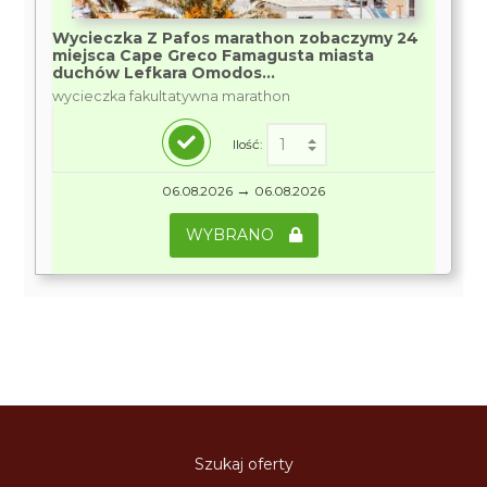
Wycieczka Z Pafos marathon zobaczymy 24
miejsca Cape Greco Famagusta miasta
duchów Lefkara Omodos...
wycieczka fakultatywna marathon
Ilość:
→
06.08.2026
06.08.2026
WYBRANO
Szukaj oferty