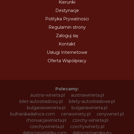
Kierunki
Destynacje
Polityka Prywatności
Regulamin strony
Zaloguj się
Kontakt
Usługi Internetowe
Oferta Współpracy
Polecamy:
austria-winieta.pl
austriawinieta.pl
bilet-autostradowy.pl
bilety-autostradowe.pl
bulgariawienieta.pl
bulgariawinieta.pl
bulharskadalnice.com
cenawiniety.pl
cenywiniet.pl
chorwacjawinieta.pl
czechy-winieta.pl
czechywinieta.pl
czechywiniety.pl
dalnicnipoplatky.com
dalnicniznamka.eu