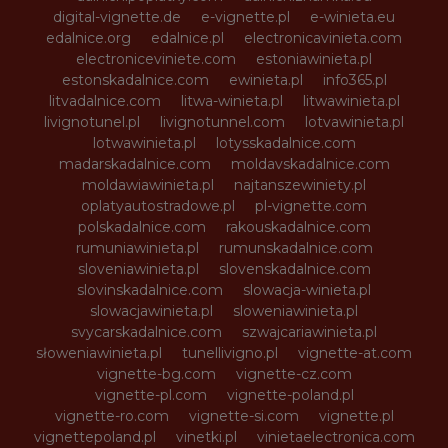
digital-vignette.de
e-vignette.pl
e-winieta.eu
edalnice.org
edalnice.pl
electronicavinieta.com
electroniceviniete.com
estoniawinieta.pl
estonskadalnice.com
ewinieta.pl
info365.pl
litvadalnice.com
litwa-winieta.pl
litwawinieta.pl
livignotunel.pl
livignotunnel.com
lotvawinieta.pl
lotwawinieta.pl
lotysskadalnice.com
madarskadalnice.com
moldavskadalnice.com
moldawiawinieta.pl
najtanszewiniety.pl
oplatyautostradowe.pl
pl-vignette.com
polskadalnice.com
rakouskadalnice.com
rumuniawinieta.pl
rumunskadalnice.com
sloveniawinieta.pl
slovenskadalnice.com
slovinskadalnice.com
slowacja-winieta.pl
slowacjawinieta.pl
sloweniawinieta.pl
svycarskadalnice.com
szwajcariawinieta.pl
słoweniawinieta.pl
tunellivigno.pl
vignette-at.com
vignette-bg.com
vignette-cz.com
vignette-pl.com
vignette-poland.pl
vignette-ro.com
vignette-si.com
vignette.pl
vignettepoland.pl
vinetki.pl
vinietaelectronica.com