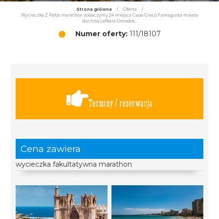
Strona główna
/
Oferta
/
Wycieczka Z Pafos marathon zobaczymy 24 miejsca Cape Greco Famagusta miasta
duchów Lefkara Omodos...
Numer oferty:
111/18107
Terminy / rezerwacja
Cena zawiera
wycieczka fakultatywna marathon