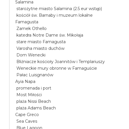
Salamina
starożytne miasto Salamina (2.5 eur wstęp)
kościół św. Barnaby i muzeum lokalne
Famagusta
Zamek Othello
katedra Notre Dame św. Mikołaja
stare miasto Famagusta
Varosha miasto duchów
Dom Wenecki
Bliźniacze kościoły Joannitów i Templariuszy
Weneckie mury obronne w Famaguście
Pałac Luisgnanów
Ayia Napa
promenada i port
Most Miłości
plaża Nissi Beach
plaża Adams Beach
Cape Greco
Sea Caves
Blue Lagoon