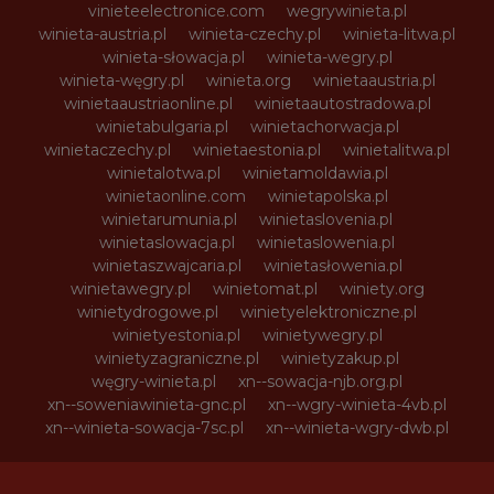
vinieteelectronice.com
wegrywinieta.pl
winieta-austria.pl
winieta-czechy.pl
winieta-litwa.pl
winieta-słowacja.pl
winieta-wegry.pl
winieta-węgry.pl
winieta.org
winietaaustria.pl
winietaaustriaonline.pl
winietaautostradowa.pl
winietabulgaria.pl
winietachorwacja.pl
winietaczechy.pl
winietaestonia.pl
winietalitwa.pl
winietalotwa.pl
winietamoldawia.pl
winietaonline.com
winietapolska.pl
winietarumunia.pl
winietaslovenia.pl
winietaslowacja.pl
winietaslowenia.pl
winietaszwajcaria.pl
winietasłowenia.pl
winietawegry.pl
winietomat.pl
winiety.org
winietydrogowe.pl
winietyelektroniczne.pl
winietyestonia.pl
winietywegry.pl
winietyzagraniczne.pl
winietyzakup.pl
węgry-winieta.pl
xn--sowacja-njb.org.pl
xn--soweniawinieta-gnc.pl
xn--wgry-winieta-4vb.pl
xn--winieta-sowacja-7sc.pl
xn--winieta-wgry-dwb.pl