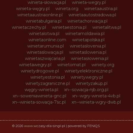
winieta-słowacja.pl
winieta-wegry.pl
winieta-węgry.pl
winieta.org
winietaaustria.pl
winietaaustriaonline.pl
winietaautostradowa.pl
winietabulgaria.pl
winietachorwacja.pl
winietaczechy.pl
winietaestonia.pl
winietalitwa.pl
winietalotwa.pl
winietamoldawia.pl
winietaonline.com
winietapolska.pl
winietarumunia.pl
winietaslovenia.pl
winietaslowacja.pl
winietaslowenia.pl
winietaszwajcaria.pl
winietasłowenia.pl
winietawegry.pl
winietomat.pl
winiety.org
winietydrogowe.pl
winietyelektroniczne.pl
winietyestonia.pl
winietywegry.pl
winietyzagraniczne.pl
winietyzakup.pl
węgry-winieta.pl
xn--sowacja-njb.org.pl
xn--soweniawinieta-gnc.pl
xn--wgry-winieta-4vb.pl
xn--winieta-sowacja-7sc.pl
xn--winieta-wgry-dwb.pl
© 2026 www.wczasy-dla-singli.pl | powered by FENIQS