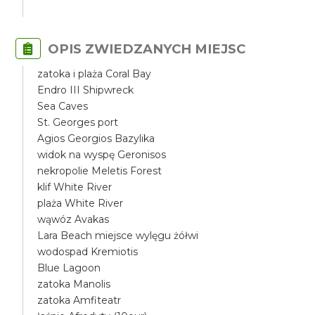
OPIS ZWIEDZANYCH MIEJSC
zatoka i plaża Coral Bay
Endro III Shipwreck
Sea Caves
St. Georges port
Agios Georgios Bazylika
widok na wyspę Geronisos
nekropolie Meletis Forest
klif White River
plaża White River
wąwóz Avakas
Lara Beach miejsce wylęgu żółwi
wodospad Kremiotis
Blue Lagoon
zatoka Manolis
zatoka Amfiteatr