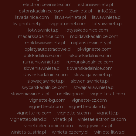
electroniceviniete.com
estoniawinieta.pl
estonskadalnice.com
ewinieta.pl
info365.pl
litvadalnice.com
litwa-winieta.pl
litwawinieta.pl
livignotunel.pl
livignotunnel.com
lotvawinieta.pl
lotwawinieta.pl
lotysskadalnice.com
madarskadalnice.com
moldavskadalnice.com
moldawiawinieta.pl
najtanszewiniety.pl
oplatyautostradowe.pl
pl-vignette.com
polskadalnice.com
rakouskadalnice.com
rumuniawinieta.pl
rumunskadalnice.com
sloveniawinieta.pl
slovenskadalnice.com
slovinskadalnice.com
slowacja-winieta.pl
slowacjawinieta.pl
sloweniawinieta.pl
svycarskadalnice.com
szwajcariawinieta.pl
słoweniawinieta.pl
tunellivigno.pl
vignette-at.com
vignette-bg.com
vignette-cz.com
vignette-pl.com
vignette-poland.pl
vignette-ro.com
vignette-si.com
vignette.pl
vignettepoland.pl
vinetki.pl
vinietaelectronica.com
vinieteelectronice.com
wegrywinieta.pl
winieta-austria.pl
winieta-czechy.pl
winieta-litwa.pl