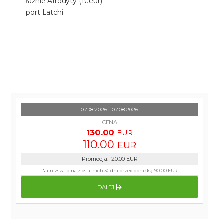
łaźnie Afrodyty (10eur)
port Latchi
07.08.2026 - 07.08.2026
CENA
130.00
EUR
110.00
EUR
Promocja
:
-20.00
EUR
Najniższa cena z ostatnich 30 dni przed obniżką:
90.00 EUR
DALEJ