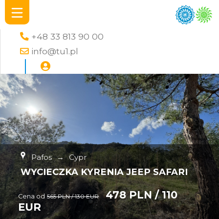
+48 33 813 90 00
info@tu1.pl
Pafos
→
Cypr
WYCIECZKA KYRENIA JEEP SAFARI
478 PLN / 110
Cena od
565 PLN / 130 EUR
EUR