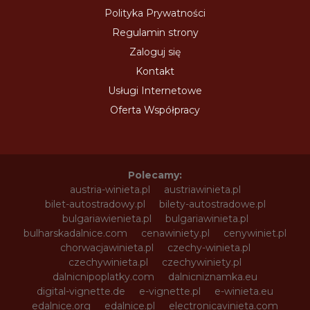
Polityka Prywatności
Regulamin strony
Zaloguj się
Kontakt
Usługi Internetowe
Oferta Współpracy
Polecamy:
austria-winieta.pl
austriawinieta.pl
bilet-autostradowy.pl
bilety-autostradowe.pl
bulgariawienieta.pl
bulgariawinieta.pl
bulharskadalnice.com
cenawiniety.pl
cenywiniet.pl
chorwacjawinieta.pl
czechy-winieta.pl
czechywinieta.pl
czechywiniety.pl
dalnicnipoplatky.com
dalnicniznamka.eu
digital-vignette.de
e-vignette.pl
e-winieta.eu
edalnice.org
edalnice.pl
electronicavinieta.com