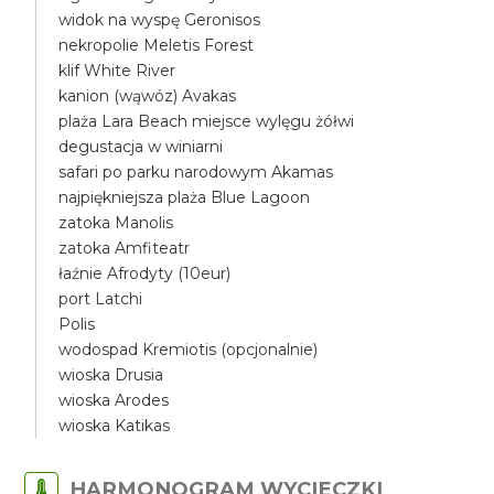
widok na wyspę Geronisos
nekropolie Meletis Forest
klif White River
kanion (wąwóz) Avakas
plaża Lara Beach miejsce wylęgu żółwi
degustacja w winiarni
safari po parku narodowym Akamas
najpiękniejsza plaża Blue Lagoon
zatoka Manolis
zatoka Amfiteatr
łaźnie Afrodyty (10eur)
port Latchi
Polis
wodospad Kremiotis (opcjonalnie)
wioska Drusia
wioska Arodes
wioska Katikas
HARMONOGRAM WYCIECZKI