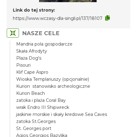
Link do tej strony:
https://www.wczasy-dla-singli.pl/137/18107
NASZE CELE
Mandria pola gospodarcze
Skała Afrodyty
Plaża Dog's
Pisouri
Klif Cape Aspro
Wioska Templariuszy (opcjonalnie)
Kurion stanowisko archeologiczne
Kurion Beach
zatoka i plaża Coral Bay
wrak Endro III Shipwreck
jaskinie morskie i skały kredowe Sea Caves
zatoka St.Georges
St. Georges port
Agios Georgios Bazylika