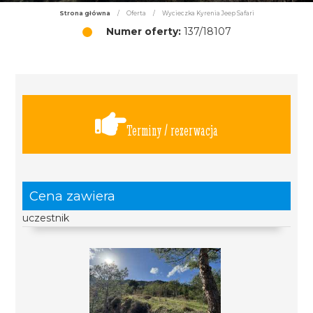
Strona główna
/
Oferta
/
Wycieczka Kyrenia Jeep Safari
Numer oferty:
137/18107
Terminy / rezerwacja
Cena zawiera
uczestnik