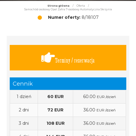
Strona główna
/
Oferta
/
Samochód osobowy Opel Zafira 7-osobowy Automatyczna Skrzynia
Numer oferty:
8/18107
Terminy / rezerwacja
Cennik
1 dzień
60 EUR
60.00
EUR /dzień
2 dni
72 EUR
36.00
EUR /dzień
3 dni
108 EUR
36.00
EUR /dzień