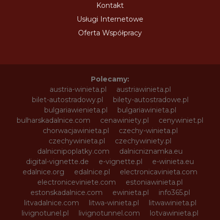
Kontakt
Usługi Internetowe
Oferta Współpracy
Polecamy:
austria-winieta.pl
austriawinieta.pl
bilet-autostradowy.pl
bilety-autostradowe.pl
bulgariawienieta.pl
bulgariawinieta.pl
bulharskadalnice.com
cenawiniety.pl
cenywiniet.pl
chorwacjawinieta.pl
czechy-winieta.pl
czechywinieta.pl
czechywiniety.pl
dalnicnipoplatky.com
dalnicniznamka.eu
digital-vignette.de
e-vignette.pl
e-winieta.eu
edalnice.org
edalnice.pl
electronicavinieta.com
electroniceviniete.com
estoniawinieta.pl
estonskadalnice.com
ewinieta.pl
info365.pl
litvadalnice.com
litwa-winieta.pl
litwawinieta.pl
livignotunel.pl
livignotunnel.com
lotvawinieta.pl