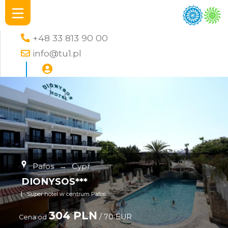
+48 33 813 90 00
info@tu1.pl
Pafos
→
Cypr
DIONYSOS***
Super hotel w centrum Pafos
304 PLN
/ 70 EUR
Cena od