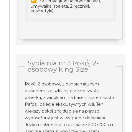
Łazienka (kabina prysznicowa,
umywalka, toaleta, 2 ręczniki,
kosmetyki)
Sypialnia nr 3 Pokój 2-
osobowy King Size
Pokój 2-osobowy, z panoramicznym
balkonem, ze szklaną przezroczystą
barierką, z widokiem na basen, stare miasto
Pafos i osiedle ekskluzywnych wili. Ten
większy pokój znajduje się na piętrze,
wyposażony jest w wygodne drewniane
łóżko małżeńskie o rozmiarze 200x200 cm,
2 nocne szafki, pięciodrzwiową szafą,