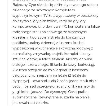
Bajeczny Cypr składa się z klimatyzowanego salonu
dziennego ze skórzanym kompletem
wypoczynkowym, TV Sat, wyposażony w bestsellery
do czytania, gry planszowe, karty do gry, gry
komputerowe, kino domowe, PC komputera, a także
rodzinnego stołu obiadowego ze skórzanymi
krzesłami, tworzącymi strefę do konsumpcji
posiłków, toalety dziennej z lustrem, kuchni
wyposażonej w kuchenkę elektryczną, lodówkę z
zamrażarką, zmywarkę, czajnik, komplet talerzy,
sztućce, garnki, a także szklanki, kielichy do wina
białego i czerwonego, filiżanki do kawy, korkociąg.
Z kuchni przejście do mini ogrodu z basenem
całorocznym, miejscem na leżaki (2 leżaki do
dyspozycji) , dwa stoliki dla 2 osób, jeden stolik dla 4
osób, 1 parasol przeciwsłoneczny, grill, karimaty do
yogi, letnie jacuzzi. Do dyspozycji Gości pralka
automatyczna i zewnętrzna suszarka na pranie,
prasowalnica i żelazko.