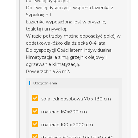
do Twojej dyspozycji.
Do Twojej dyspozycji współna łazienka z
Sypialnią n 1.
Łazienka wyposażona jest w prysznic,
toaletę i umywalkę.
W razie potrzeby można doposażyć pokój w
dodatkowe łóżko dla dziecka 0-4 lata.
Do dyspozycji Gości latem indywidualna
klimatyzacja, a zimą grzejnik olejowy i
ogrzewanie klimatyzacją.
Powierzchnia 25 m2.
Udogodnienia
sofa jednoosobowa 70 x 180 cm
materac 160x200 cm
materac 100 x 2000 cm
dziecięce łóżeczko 0-5 lat 60 x 80