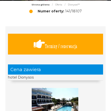
Strona główna
/
Oferta
/
Dionysos***
Numer oferty:
141/18107
Terminy / rezerwacja
Cena zawiera
hotel Dionysos